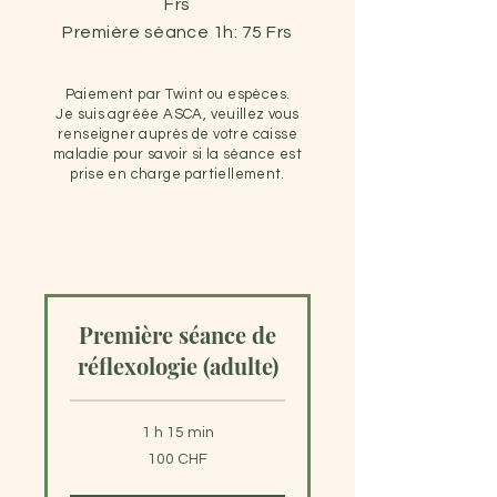
Frs
Première séance 1h: 75 Frs
Paiement par Twint ou espèces.
Je suis agréée ASCA, veuillez vous
renseigner auprès de votre caisse
maladie pour savoir si la séance est
prise en charge partiellement.
Première séance de
réflexologie (adulte)
1 h 15 min
100
100 CHF
francs
suisses