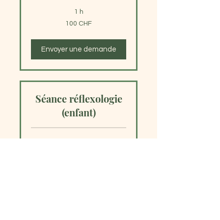
1 h
100
100 CHF
francs
suisses
Envoyer une demande
Séance réflexologie
(enfant)
45 min
75
75 CHF
francs
suisses
Envoyer une demande